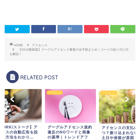
HOME
アドセンス
【2019最新版】グーグルアドセンス審査の全手順まとめ｜コードの貼り付け方
も解説！
RELATED POST
センス
アドセンス
アドセンス
STORK/ストーク】ア
グーグルアドセンス規約
アドセンスの支払い
センスの自動広告を設
違反のNGワードと画像
つ？振り込まれない
る方法をわかり...
の基準｜トレンドアフ
土日や保留が原因？