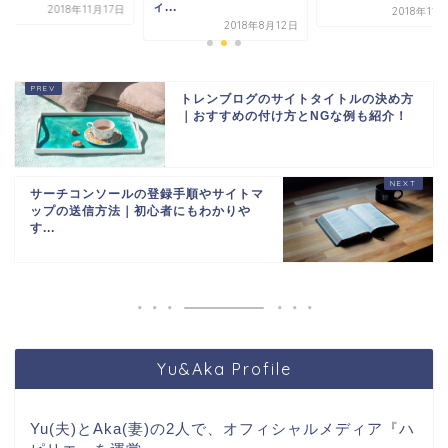
ィ...
2018年11月17日
2018年11
2018年8月12日
トレンブログのサイトタイトルの決め方
｜おすすめの付け方とNGな例も紹介！
サーチコンソールの登録手順やサイトマ
ップの送信方法｜初心者にもわかりや
す...
Yu&Aka Profile
Yu
(夫)と
Aka
(妻)の
2
人で、オフィシャルメディア『ハ