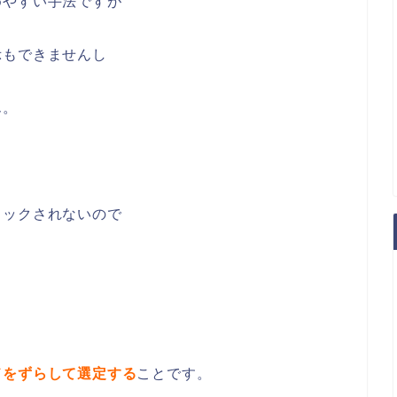
めやすい手法ですが
示もできませんし
ん。
リックされないので
ドをずらして選定する
ことです。