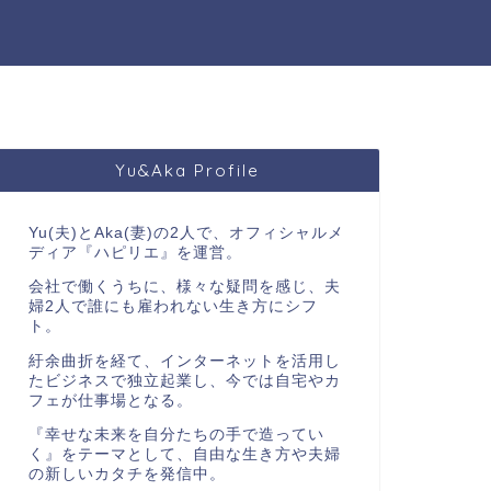
Yu&Aka Profile
Yu
(夫)と
Aka
(妻)の
2
人で、オフィシャルメ
ディア『ハピリエ』を運営。
会社で働くうちに、様々な疑問を感じ、夫
婦
2
人で誰にも雇われない生き方にシフ
ト。
紆余曲折を経て、インターネットを活用し
たビジネスで独立起業し、今では自宅やカ
フェが仕事場となる。
『幸せな未来を自分たちの手で造ってい
く』をテーマとして、自由な生き方や夫婦
の新しいカタチを発信中。