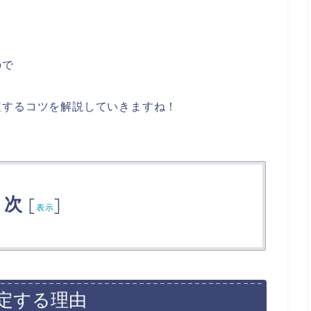
ので
定するコツを解説していきますね！
目次
[
]
表示
定する理由