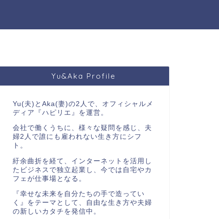
Yu&Aka Profile
Yu
(夫)と
Aka
(妻)の
2
人で、オフィシャルメ
ディア『ハピリエ』を運営。
会社で働くうちに、様々な疑問を感じ、夫
婦
2
人で誰にも雇われない生き方にシフ
ト。
紆余曲折を経て、インターネットを活用し
たビジネスで独立起業し、今では自宅やカ
フェが仕事場となる。
『幸せな未来を自分たちの手で造ってい
く』をテーマとして、自由な生き方や夫婦
の新しいカタチを発信中。